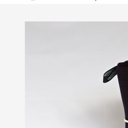
View
Larger
Image