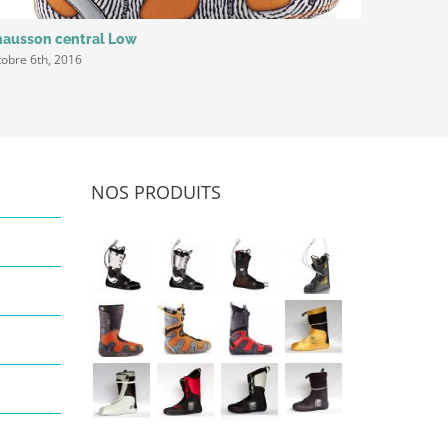
ausson central Low
Chausson 
tobre 6th, 2016
octobre 6th
NOS PRODUITS