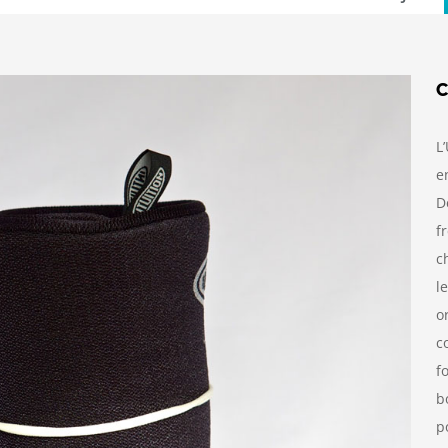
C
L
e
D
f
c
l
o
c
f
b
p