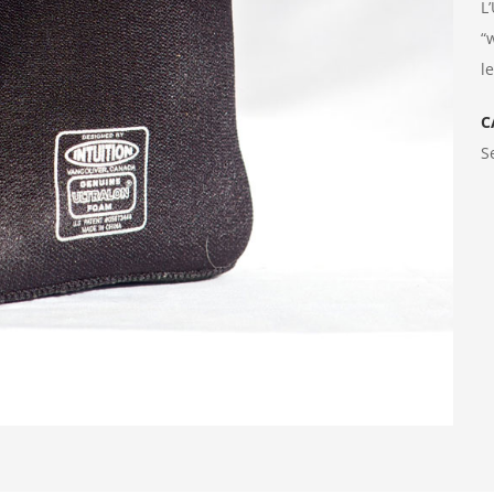
L
“
l
C
S