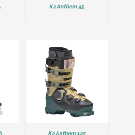
A
K2 Anthem 95
A
K2 Anthem 125