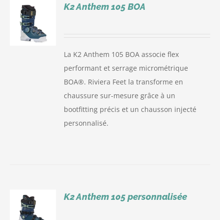
K2 Anthem 105 BOA
S
La K2 Anthem 105 BOA associe flex
performant et serrage micrométrique
BOA®. Riviera Feet la transforme en
chaussure sur-mesure grâce à un
bootfitting précis et un chausson injecté
personnalisé.
K2 Anthem 105 personnalisée
S