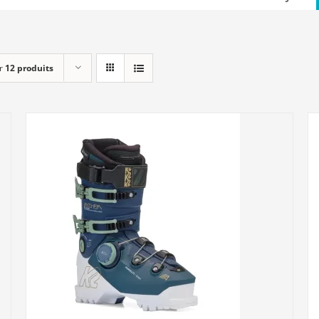
r
12 produits
DÉTAILS